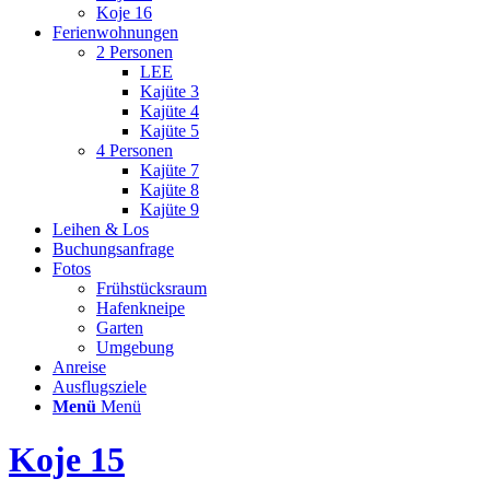
Koje 16
Ferienwohnungen
2 Personen
LEE
Kajüte 3
Kajüte 4
Kajüte 5
4 Personen
Kajüte 7
Kajüte 8
Kajüte 9
Leihen & Los
Buchungsanfrage
Fotos
Frühstücksraum
Hafenkneipe
Garten
Umgebung
Anreise
Ausflugsziele
Menü
Menü
Koje 15